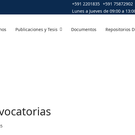
+591 2201835
+591 75872902
Lunes a Jueves de 09:00 a 13:00
mos
Publicaciones y Tesis
Documentos
Repositorios D
vocatorias
35